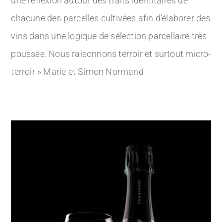
une réflexion autour des traits identitaires de
chacune des parcelles cultivées afin d’élaborer des
vins dans une logique de sélection parcellaire très
poussée. Nous raisonnons terroir et surtout micro-
terroir » Marie et Simon Normand